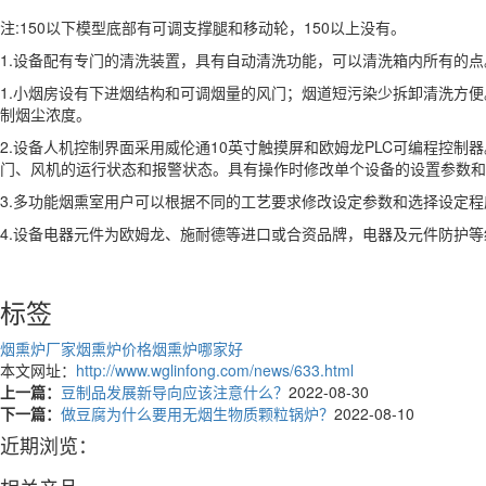
注:150以下模型底部有可调支撑腿和移动轮，150以上没有。
1.设备配有专门的清洗装置，具有自动清洗功能，可以清洗箱内所有的点
1.小烟房设有下进烟结构和可调烟量的风门；烟道短污染少拆卸清洗方便
制烟尘浓度。
2.设备人机控制界面采用威伦通10英寸触摸屏和欧姆龙PLC可编程控
门、风机的运行状态和报警状态。具有操作时修改单个设备的设置参数和
3.多功能烟熏室用户可以根据不同的工艺要求修改设定参数和选择设定
4.设备电器元件为欧姆龙、施耐德等进口或合资品牌，电器及元件防护等级
标签
烟熏炉厂家
烟熏炉价格
烟熏炉哪家好
本文网址：
http://www.wglinfong.com/news/633.html
上一篇：
豆制品发展新导向应该注意什么？
2022-08-30
下一篇：
做豆腐为什么要用无烟生物质颗粒锅炉？
2022-08-10
近期浏览：