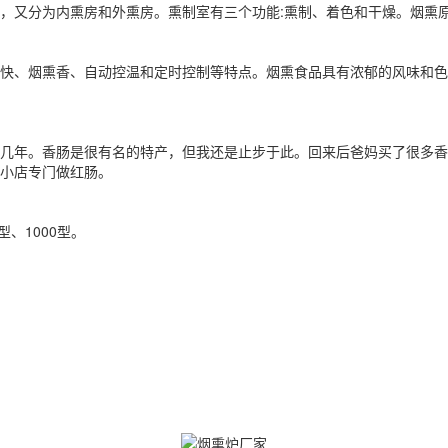
，又分为内熏房和外熏房。熏制室有三个功能:熏制、着色和干燥。烟熏原
快、烟熏香、自动控温和定时控制等特点。烟熏食品具有浓郁的风味和色
几年。香肠是很有名的特产，但我还是止步于此。回来后爸妈买了很多香
小店专门做红肠。
型、1000型。