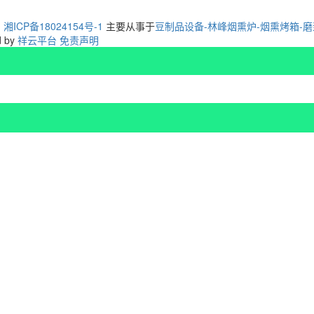
：
湘ICP备18024154号-1
主要从事于
豆制品设备-林峰烟熏炉-烟熏烤箱-
d by
祥云平台
免责声明