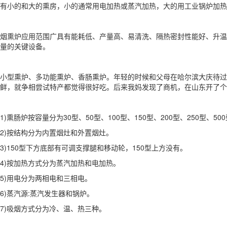
有小的和大的熏房，小的通常用电加热或蒸汽加热，大的用工业锅炉加热
烟熏炉应用范围广具有能耗低、产量高、易清洗、隔热密封性能好、升温
量的关键设备。
小型熏炉、多功能熏炉、香肠熏炉。年轻的时候和父母在哈尔滨大庆待过
鲜，就争相尝试特产都觉得很好吃。后来我妈发现了商机，在山东开了个
1)熏肠炉按容量分为30型、50型、100型、150型、200型、250型、500
2)按结构分为内置烟灶和外置烟灶。
3)150型下方底部有可调支撑腿和移动轮，150型上方没有。
4)按加热方式分为蒸汽加热和电加热。
5)用电分为两相电和三相电。
6)蒸汽源:蒸汽发生器和锅炉。
7)吸烟方式分为冷、温、热三种。