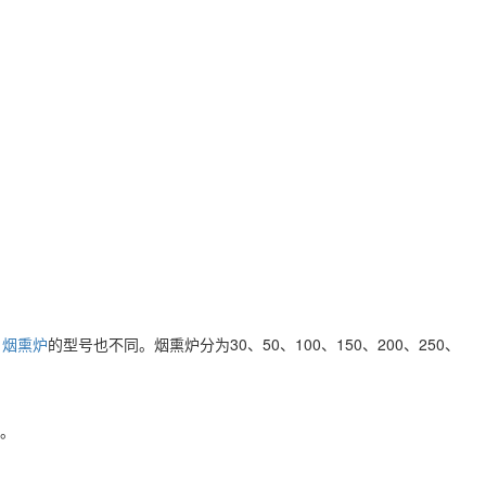
，
烟熏炉
的型号也不同。烟熏炉分为30、50、100、150、200、250、
。