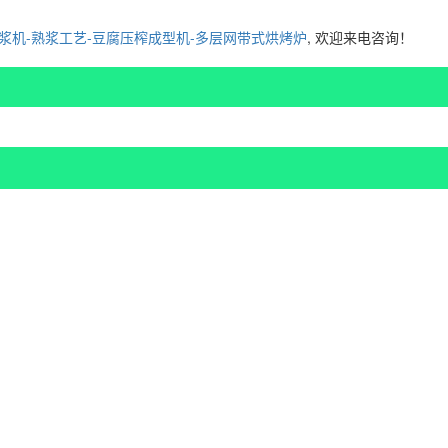
磨浆机-熟浆工艺-豆腐压榨成型机-多层网带式烘烤炉
, 欢迎来电咨询！