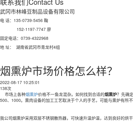
联系我们
Contact Us
武冈市林峰豆制品设备有限公司
电 话：135-0739-5456 鞠
152-1197-7747 廖
固定电话：0739-4322968
地 址： 湖南省武冈市青龙村4组
烟熏炉市场价格怎么样？
2022-08-17 10:25:01
138次
市场上各种
烟熏炉
价格不一鱼龙混杂。如何找到合适的
烟熏炉
？先确
500、1000。熏肉设备的加工工艺取决于个人的手艺，可能与熏炉有
我公司烟熏炉采用双层不锈钢散热器，可快速升温炉温，达到良好的烘干