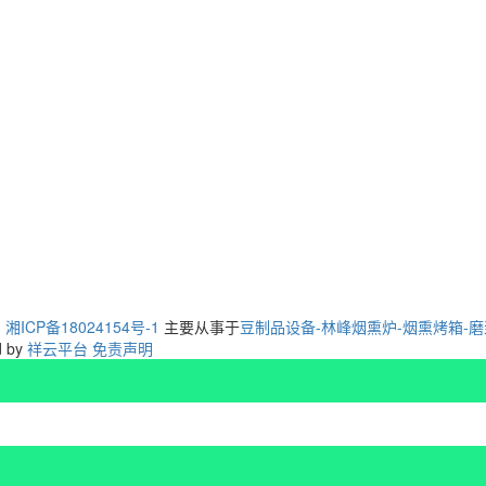
：
湘ICP备18024154号-1
主要从事于
豆制品设备-林峰烟熏炉-烟熏烤箱-
d by
祥云平台
免责声明