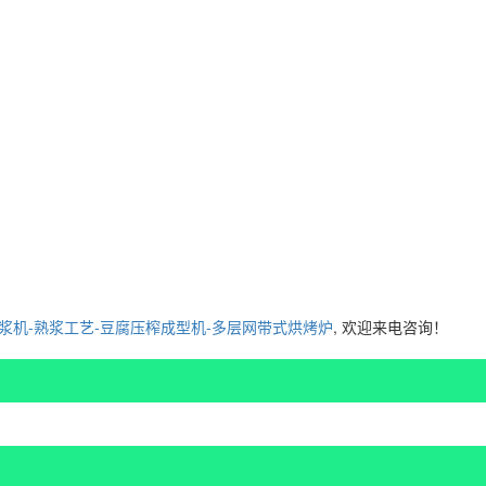
磨浆机-熟浆工艺-豆腐压榨成型机-多层网带式烘烤炉
, 欢迎来电咨询！