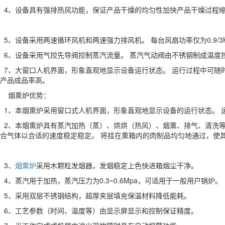
4、设备具有强排热风功能，保证产品干燥的均匀性加快产品干燥过程
5、设备采用两速循环风机和两速强力排风机。 每台风扇功率仅为0.9/
6、设备采用气控先导阀控制蒸汽流量。 蒸汽气动阀由不锈钢制成温度
7、大窗口人机界面，形象直观地显示设备运行状态。 运行过程中可随
产品成品率高。
烟熏炉优势：
1、本烟熏炉采用窗口式人机界面，形象直观地显示设备的运行状态。 
2、本烟熏炉具有蒸汽加热（蒸）、烘烘（热风）、烟熏、排气、清洗等
合气体以合适的速度稳定稳定。 将挂在熏箱内的肉制品均匀地通过，使
3、
烟熏炉
采用木颗粒发烟器，发烟稳定上色快进箱烟尘干净。
4、蒸汽用于加热，蒸汽压力为0.3~0.6Mpa，可适用于一般用户锅炉。
5、采用双层不锈钢结构，超厚夹层填充保温材料降低能耗。
6、工艺参数（时间、温度等）由显示屏显示和控制保证精度。