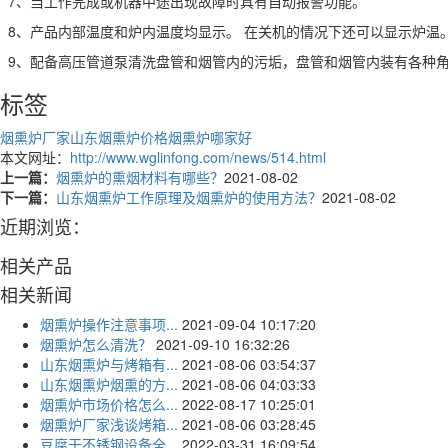
7、当工作完成或机器中途出现故障时具有自动报警功能。
8、产品内部温度和炉内温度均显示。 在关机的情况下还可以显示炉温
9、配备高压管道泵清洗盘管和烟管内的污垢，盘管和烟管内装有各种
标签
烟熏炉厂家
山东烟熏炉价格
烟熏炉哪家好
本文网址：
http://www.wglinfong.com/news/514.html
上一篇：
烟熏炉的熏烟材料有哪些？
2021-08-02
下一篇：
山东烟熏炉工作原理及烟熏炉的使用方法？
2021-08-02
近期浏览：
相关产品
相关新闻
烟熏炉操作注意事项...
2021-09-04 10:17:20
烟熏炉怎么清洗？
2021-09-10 16:32:26
山东烟熏炉与烤箱有...
2021-08-06 03:54:37
山东烟熏炉烟熏的方...
2021-08-06 04:03:33
烟熏炉市场价格怎么...
2022-08-17 10:25:01
烟熏炉厂家浅谈烤箱...
2021-08-06 03:28:45
豆腐干不锈钢设备全...
2022-03-31 16:09:54