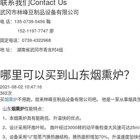
联系我们
Contact Us
武冈市林峰豆制品设备有限公司
电 话：135-0739-5456 鞠
152-1197-7747 廖
固定电话：0739-4322968
地 址： 湖南省武冈市青龙村4组
哪里可以买到山东烟熏炉？
2021-08-02 10:47:16
362次
买
烟熏炉
不用跑，就来林峰豆制品设备有限公司吧。 他是一家从事烟具生
山东
烟熏炉
性能特点：
1、本烟熏炉具有能耗低、升温快的优点。
2、设计采用环扇叶轮。 扇叶经过3000转的动平衡检查大风速可达25
3、设备采用“U”型蒸汽换热器结构，换热面积增加70%，升温速度加