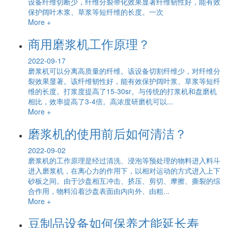
设备纤维切断少，纤维分裂帚化效果显著纤维韧性好，能有效
保护阔叶木浆、草浆等短纤维的长度。一次
More +
商用磨浆机工作原理？
2022-09-17
磨浆机可以分离高质量的纤维。该设备切割纤维少，对纤维分
裂效果显著。该纤维韧性好，能有效保护阔叶浆、草浆等短纤
维的长度。打浆度提高了15-30sr。与传统的打浆机和盘磨机
相比，效率提高了3-4倍。高浓度研磨机可以...
More +
磨浆机的使用前后如何清洁？
2022-09-02
磨浆机的工作原理是经过清洗、浸泡等预处理的物料进入料斗
进入磨浆机，在离心力的作用下，以相对运动的方式进入上下
砂板之间。由于沙盘相互冲击、挤压、剪切、摩擦、撕裂的综
合作用，物料沿着沙盘表面由内向外、由粗...
More +
豆制品设备如何保养才能延长寿